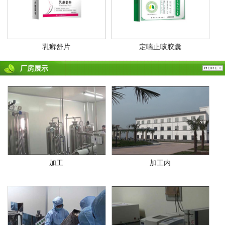
乳癖舒片
定喘止咳胶囊
厂房展示
加工
加工内