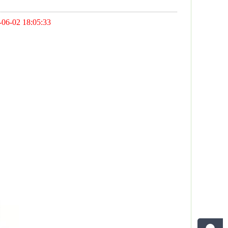
-06-02 18:05:33