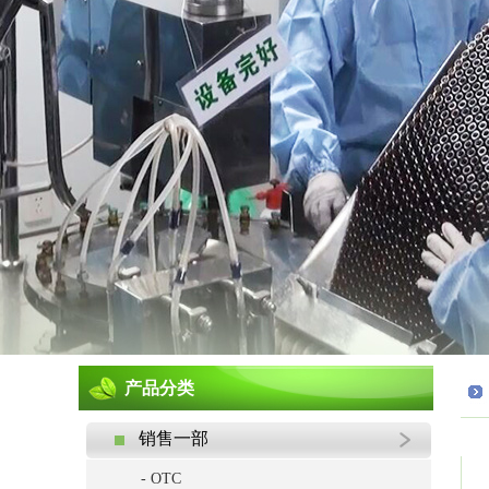
产品分类
新
销售一部
- OTC