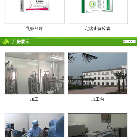
乳癖舒片
定喘止咳胶囊
厂房展示
加工
加工内